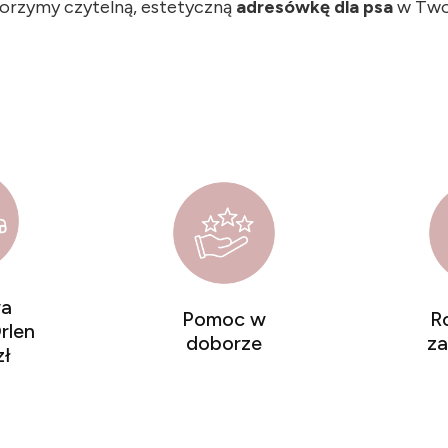
worzymy czytelną, estetyczną
adresówkę dla psa
w Twoi
a
Pomoc w
R
rlen
doborze
z
zł