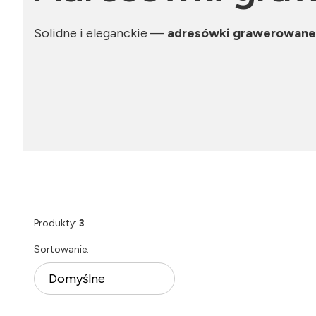
Solidne i eleganckie —
adresówki grawerowane
Produkty:
3
Lista produktów
Sortowanie:
Domyślne