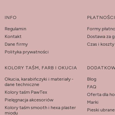
Linki w stopce
INFO
PŁATNOŚCI
Regulamin
Formy płatno
Kontakt
Dostawa za g
Dane firmy
Czas i koszt
Polityka prywatności
KOLORY TAŚM, FARB I OKUCIA
DODATKO
Okucia, karabińczyki i materiały -
Blog
dane techniczne
FAQ
Kolory taśm PawTex
Oferta dla h
Pielęgnacja akcesoriów
Marki
Kolory taśm smooth i hexa plaster
Pieski ubran
miodu