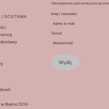
Obowiązkowe pola oznaczone są sym
Imię i nazwisko
 I DOSTAWA
*
Adres e-mail
ści
Temat
ranicę
y dostawy
*
Wiadomość
Wyślij
WE
odowli
e w Bueno DOG