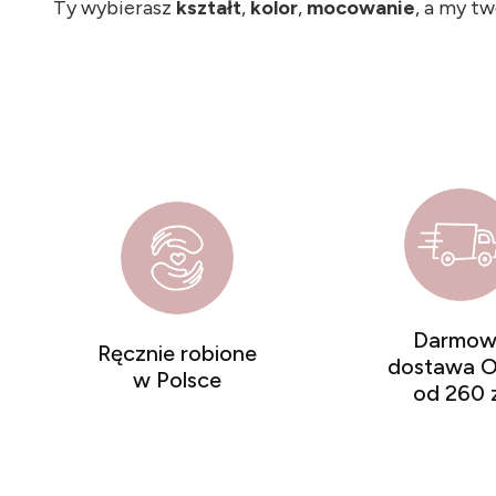
Ty wybierasz
kształt
,
kolor
,
mocowanie
, a my t
Darmow
Ręcznie robione
dostawa O
w Polsce
od 260 