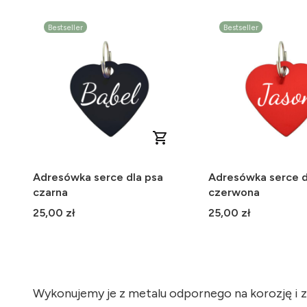
Bestseller
Bestseller
Adresówka serce dla psa
Adresówka serce d
czarna
czerwona
Cena
Cena
25,00 zł
25,00 zł
Wykonujemy je z metalu odpornego na korozję i 