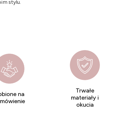
m stylu.
Trwałe
obione na
materiały i
amówienie
okucia