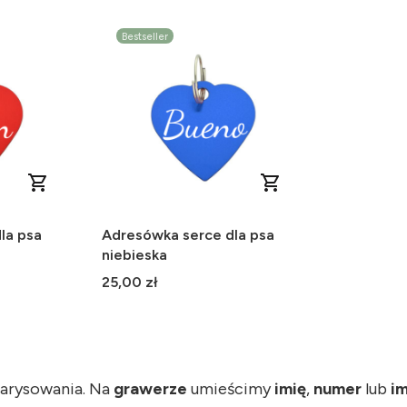
Bestseller
la psa
Adresówka serce dla psa
niebieska
Cena
25,00 zł
zarysowania. Na
grawerze
umieścimy
imię
,
numer
lub
im