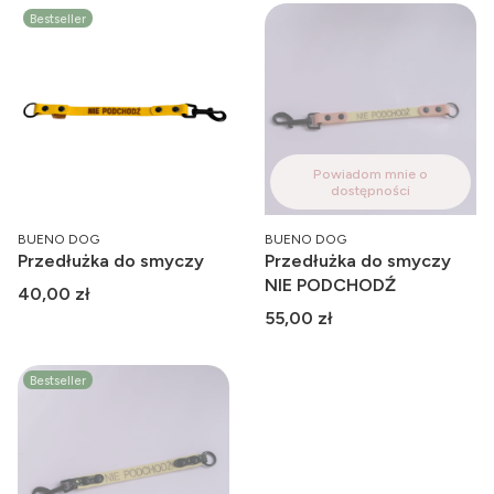
Bestseller
Powiadom mnie o
dostępności
PRODUCENT
PRODUCENT
BUENO DOG
BUENO DOG
Przedłużka do smyczy
Przedłużka do smyczy
NIE PODCHODŹ
Cena
40,00 zł
Cena
55,00 zł
Bestseller