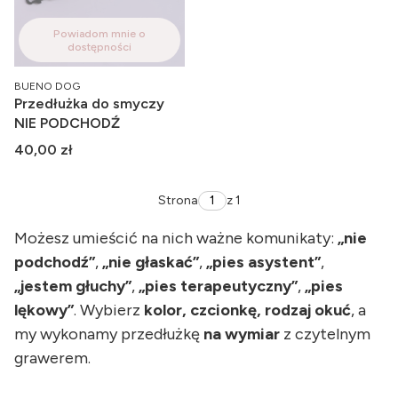
Powiadom mnie o
dostępności
PRODUCENT
BUENO DOG
Przedłużka do smyczy
NIE PODCHODŹ
Cena
40,00 zł
Strona
z 1
Możesz umieścić na nich ważne komunikaty:
„nie
podchodź”
,
„nie głaskać”
,
„pies asystent”
,
„jestem głuchy”
,
„pies terapeutyczny”
,
„pies
lękowy”
. Wybierz
kolor, czcionkę, rodzaj okuć
, a
my wykonamy przedłużkę
na wymiar
z czytelnym
grawerem.