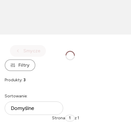
Smycze
Filtry
Produkty:
3
Lista produktów
Sortowanie:
Domyślne
Strona
z 1