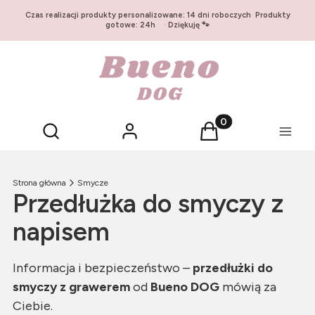
Czas realizacji produkty personalizowane: 14 dni roboczych
·
Produkty
gotowe: 24h
·
Dziękuję 🐾
Otwórz wyszukiwarkę
Produkty w koszyku:
Szukaj
Zaloguj się
Koszyk
Menu
Strona główna
Smycze
Przedłużka do smyczy z
napisem
Informacja i bezpieczeństwo –
przedłużki do
smyczy z grawerem
od
Bueno DOG
mówią za
Ciebie.