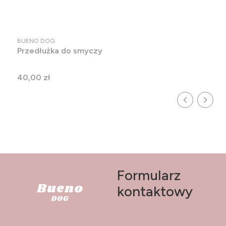
PRODUCENT
BUENO DOG
Przedłużka do smyczy
Cena
40,00 zł
Formularz
kontaktowy