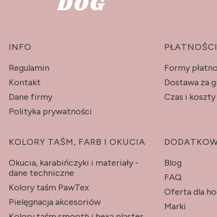
Linki w stopce
INFO
PŁATNOŚCI
Regulamin
Formy płatno
Kontakt
Dostawa za g
Dane firmy
Czas i koszt
Polityka prywatności
KOLORY TAŚM, FARB I OKUCIA
DODATKO
Okucia, karabińczyki i materiały -
Blog
dane techniczne
FAQ
Kolory taśm PawTex
Oferta dla h
Pielęgnacja akcesoriów
Marki
Kolory taśm smooth i hexa plaster