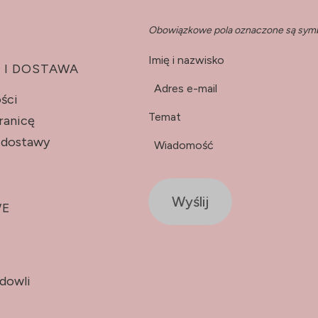
Obowiązkowe pola oznaczone są sym
Imię i nazwisko
 I DOSTAWA
*
Adres e-mail
ści
Temat
ranicę
y dostawy
*
Wiadomość
Wyślij
WE
odowli