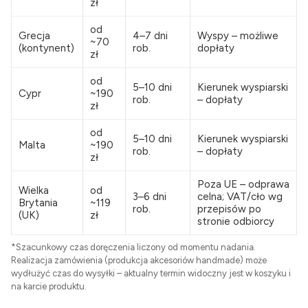
zł
od
Grecja
4–7 dni
Wyspy – możliwe
~70
(kontynent)
rob.
dopłaty
zł
od
5–10 dni
Kierunek wyspiarski
Cypr
~190
rob.
– dopłaty
zł
od
5–10 dni
Kierunek wyspiarski
Malta
~190
rob.
– dopłaty
zł
Poza UE – odprawa
Wielka
od
3–6 dni
celna; VAT/cło wg
Brytania
~119
rob.
przepisów po
(UK)
zł
stronie odbiorcy
*Szacunkowy czas doręczenia liczony od momentu nadania.
Realizacja zamówienia (produkcja akcesoriów handmade) może
wydłużyć czas do wysyłki – aktualny termin widoczny jest w koszyku i
na karcie produktu.