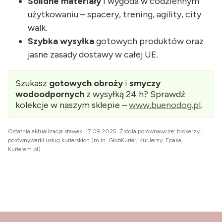
Solidne materiały
i wygoda w codziennym
użytkowaniu – spacery, trening, agility, city
walk.
Szybka wysyłka
gotowych produktów oraz
jasne zasady dostawy w całej UE.
Szukasz
gotowych obroży
i
smyczy
wodoodpornych
z wysyłką 24 h? Sprawdź
kolekcje w naszym sklepie –
www.buenodog.pl
.
Ostatnia aktualizacja stawek: 17.09.2025. Źródła porównawcze: brokerzy i
porównywarki usług kurierskich (m.in. GlobKurier, KurJerzy, Epaka,
Kurierem.pl).