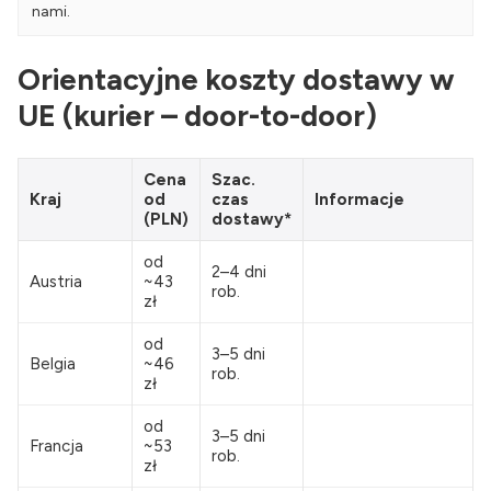
nami.
Orientacyjne koszty dostawy w
UE (kurier – door-to-door)
Cena
Szac.
Kraj
od
czas
Informacje
(PLN)
dostawy*
od
2–4 dni
Austria
~43
rob.
zł
od
3–5 dni
Belgia
~46
rob.
zł
od
3–5 dni
Francja
~53
rob.
zł