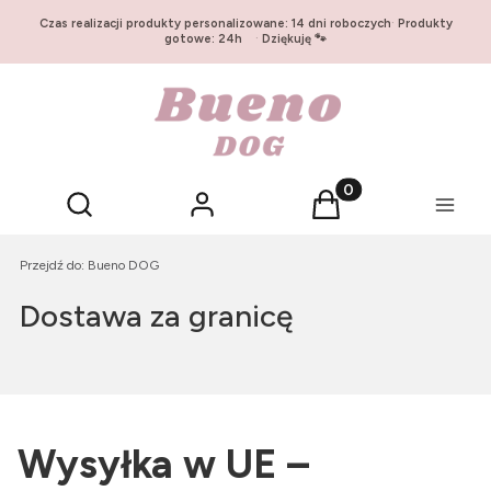
Czas realizacji produkty personalizowane: 14 dni roboczych
·
Produkty
gotowe: 24h
·
Dziękuję 🐾
Otwórz wyszukiwarkę
Produkty w koszyku:
Szukaj
Zaloguj się
Koszyk
Menu
Przejdź do:
Bueno DOG
Dostawa za granicę
Wysyłka w UE –