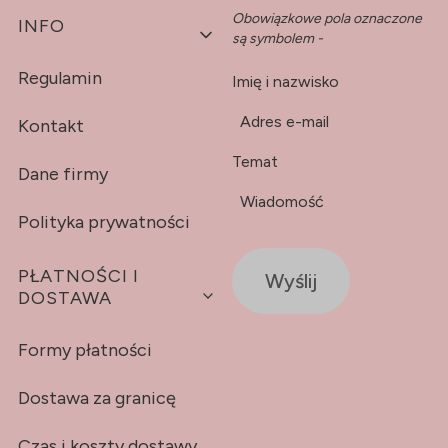
Obowiązkowe pola oznaczone
Linki w stopce
INFO
są symbolem -
*
Regulamin
Imię i nazwisko
*
Adres e-mail
Kontakt
Temat
Dane firmy
*
Wiadomość
Polityka prywatności
PŁATNOŚCI I
Wyślij
DOSTAWA
Formy płatności
Dostawa za granicę
Czas i koszty dostawy