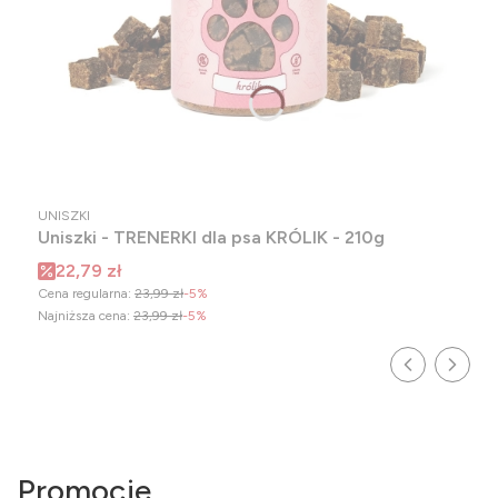
PRODUCENT
UNISZKI
Uniszki - TRENERKI dla psa KRÓLIK - 210g
Cena promocyjna
22,79 zł
Cena regularna:
23,99 zł
-5%
Najniższa cena:
23,99 zł
-5%
Promocje