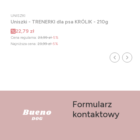
PRODUCENT
UNISZKI
Uniszki - TRENERKI dla psa KRÓLIK - 210g
Cena promocyjna
22,79 zł
Cena regularna:
23,99 zł
-5%
Najniższa cena:
23,99 zł
-5%
Formularz
kontaktowy