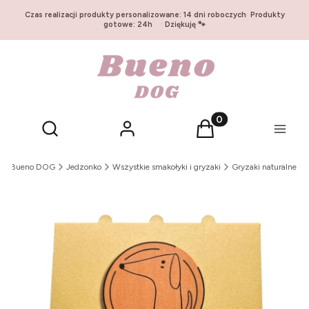
Czas realizacji produkty personalizowane: 14 dni roboczych
·
Produkty
gotowe: 24h
·
Dziękuję 🐾
Otwórz wyszukiwarkę
Produkty w koszyku:
Szukaj
Zaloguj się
Koszyk
Menu
Bueno DOG
Jedzonko
Wszystkie smakołyki i gryzaki
Gryzaki naturalne