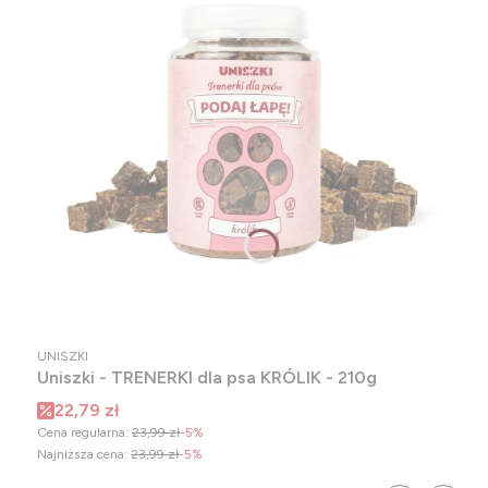
PRODUCENT
UNISZKI
Uniszki - TRENERKI dla psa KRÓLIK - 210g
Cena promocyjna
22,79 zł
Cena regularna:
23,99 zł
-5%
Najniższa cena:
23,99 zł
-5%