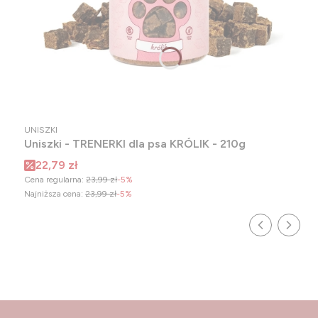
PRODUCENT
UNISZKI
Uniszki - TRENERKI dla psa KRÓLIK - 210g
Cena promocyjna
22,79 zł
Cena regularna:
23,99 zł
-5%
Najniższa cena:
23,99 zł
-5%