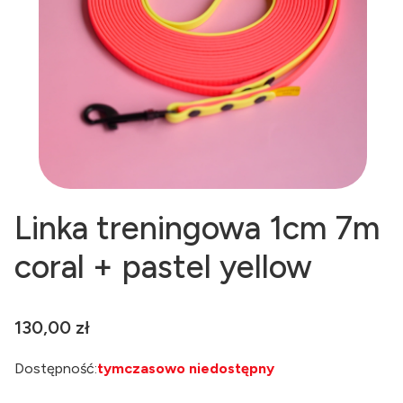
Linka treningowa 1cm 7m
coral + pastel yellow
Cena
130,00 zł
Dostępność:
tymczasowo niedostępny