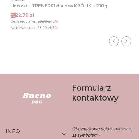
Uniszki - TRENERKI dla psa KRÓLIK - 210g
Cena promocyjna
22,79 zł
Cena regularna:
23,99 zł
-5%
Najniższa cena:
23,99 zł
-5%
Formularz
kontaktowy
Obowiązkowe pola oznaczone
Linki w stopce
INFO
są symbolem -
*