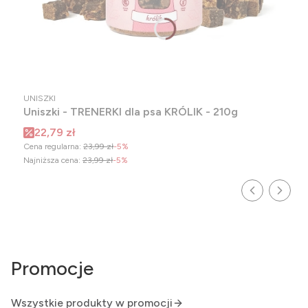
PRODUCENT
UNISZKI
Uniszki - TRENERKI dla psa KRÓLIK - 210g
Cena promocyjna
22,79 zł
Cena regularna:
23,99 zł
-5%
Najniższa cena:
23,99 zł
-5%
Promocje
Wszystkie produkty w promocji