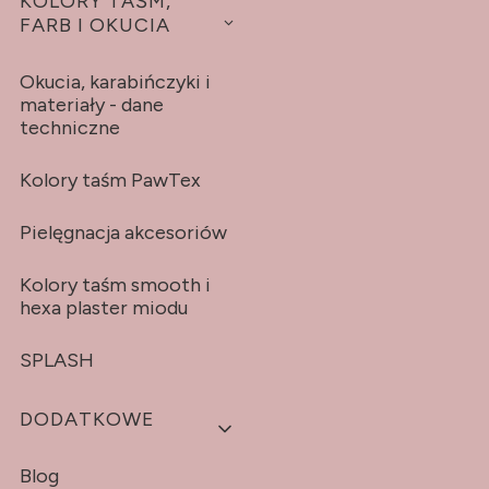
KOLORY TAŚM,
FARB I OKUCIA
Okucia, karabińczyki i
materiały - dane
techniczne
Kolory taśm PawTex
Pielęgnacja akcesoriów
Kolory taśm smooth i
hexa plaster miodu
SPLASH
DODATKOWE
Blog