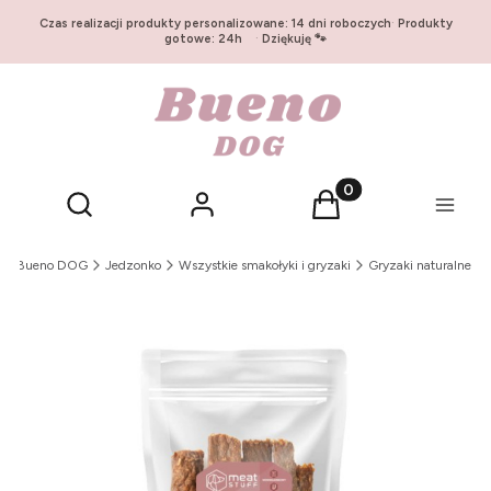
Czas realizacji produkty personalizowane: 14 dni roboczych
·
Produkty
gotowe: 24h
·
Dziękuję 🐾
Otwórz wyszukiwarkę
Produkty w koszyku:
Szukaj
Zaloguj się
Koszyk
Menu
Bueno DOG
Jedzonko
Wszystkie smakołyki i gryzaki
Gryzaki naturalne