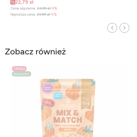
Cena promocyjna
22,79 zł
Cena regularna:
23,99 zł
-5%
Najniższa cena:
23,99 zł
-5%
Zobacz również
Okazja
Bestseller