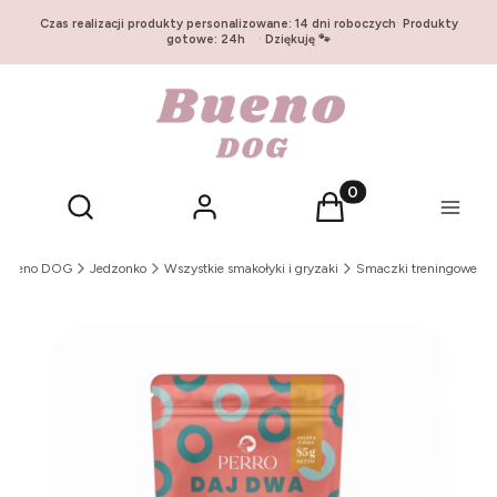
Czas realizacji produkty personalizowane: 14 dni roboczych
·
Produkty
gotowe: 24h
·
Dziękuję 🐾
Otwórz wyszukiwarkę
Produkty w koszyku:
Szukaj
Zaloguj się
Koszyk
Menu
Bueno DOG
Jedzonko
Wszystkie smakołyki i gryzaki
Smaczki treningowe