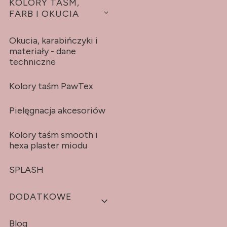
KOLORY TAŚM,
FARB I OKUCIA
Okucia, karabińczyki i
materiały - dane
techniczne
Kolory taśm PawTex
Pielęgnacja akcesoriów
Kolory taśm smooth i
hexa plaster miodu
SPLASH
DODATKOWE
Blog