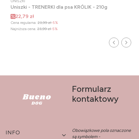
UNISZKI
Uniszki - TRENERKI dla psa KRÓLIK - 210g
Cena promocyjna
22,79 zł
Cena regularna:
23,99 zł
-5%
Najniższa cena:
23,99 zł
-5%
Formularz
kontaktowy
Obowiązkowe pola oznaczone
Linki w stopce
INFO
są symbolem -
*