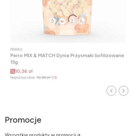
PRODUCENT
PERRO
Perro MIX & MATCH Dynia Przysmaki liofilizowane
15g
Cena promocyjna
10,36 zł
Najniższa cena:
10,36 zł
-0%
Promocje
Wszystkie produkty w promocji